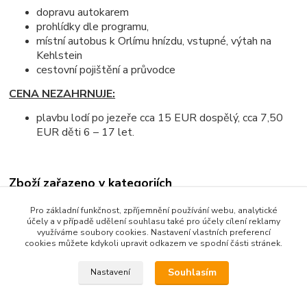
dopravu autokarem
prohlídky dle programu,
místní autobus k Orlímu hnízdu, vstupné, výtah na
Kehlstein
cestovní pojištění a průvodce
CENA NEZAHRNUJE:
p
lavbu lodí po jezeře cca 15 EUR dospělý, cca 7,50
EUR děti 6 – 17 let.
Zboží zařazeno v kategoriích
Léto
Pro základní funkčnost, zpříjemnění používání webu, analytické
účely a v případě udělení souhlasu také pro účely cílení reklamy
Jednodenní
využíváme soubory cookies. Nastavení vlastních preferencí
cookies můžete kdykoli upravit odkazem ve spodní části stránek.
Poznávací
Souhlasím
Nastavení