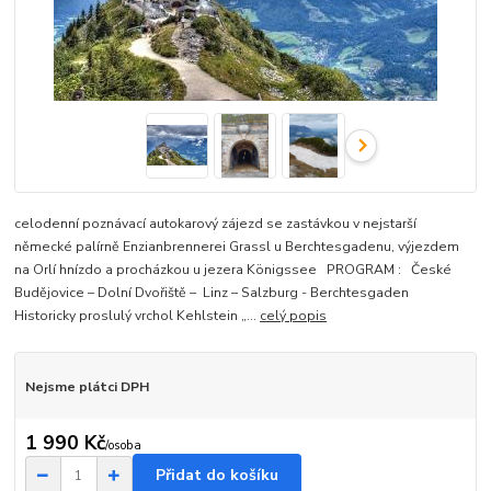
celodenní poznávací autokarový zájezd se zastávkou v nejstarší
německé palírně Enzianbrennerei Grassl u Berchtesgadenu, výjezdem
na Orlí hnízdo a procházkou u jezera Königssee PROGRAM : České
Budějovice – Dolní Dvořiště – Linz – Salzburg - Berchtesgaden
Historicky proslulý vrchol Kehlstein „...
celý popis
Nejsme plátci DPH
1 990 Kč
/
osoba
Přidat do košíku