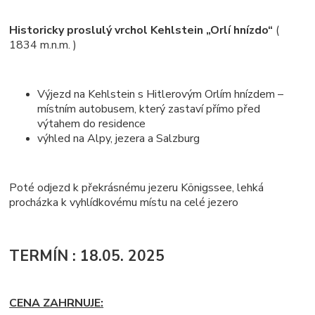
Historicky proslulý vrchol Kehlstein „Orlí hnízdo“
(
1834 m.n.m. )
Výjezd na Kehlstein s Hitlerovým Orlím hnízdem –
místním autobusem, který zastaví přímo před
výtahem do residence
výhled na Alpy, jezera a Salzburg
Poté odjezd k překrásnému jezeru Königssee, lehká
procházka k vyhlídkovému místu na celé jezero
TERMÍN : 18.05. 2025
CENA ZAHRNUJE: