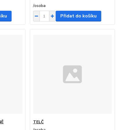
/
osoba
šíku
Přidat do košíku
NĚ
TELČ
/
osoba