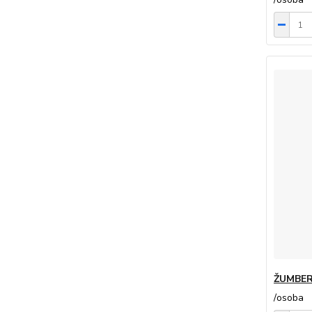
ŽUMBER
/
osoba