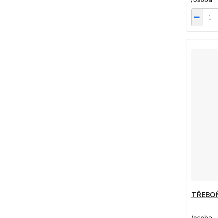
TŘEBO
/
osoba