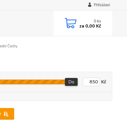
Přihlášení
0
ks
za
0,00 Kč
řední Čechy
Do
Kč
y