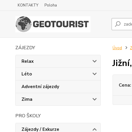
KONTAKTY
Poloha
ZÁJEZDY
Úvod
Z
Jižn
Relax
Léto
Cena:
Adventní zájezdy
Zima
PRO ŠKOLY
Zájezdy / Exkurze