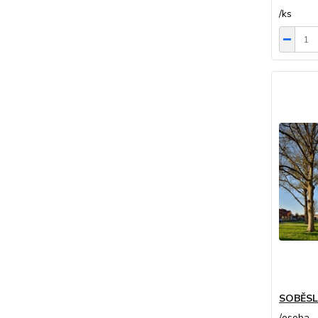
/
ks
SOBĚSL
/
osoba