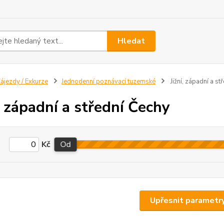
Hledat
ájezdy / Exkurze
Jednodenní poznávací tuzemské
Jižní, západní a st
í, západní a střední Čechy
Kč
Od
Upřesnit parametr