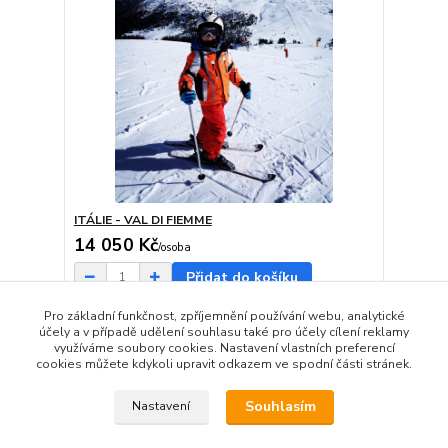
ITÁLIE - VAL DI FIEMME
14 050 Kč
/
osoba
Přidat do košíku
Pro základní funkčnost, zpříjemnění používání webu, analytické
účely a v případě udělení souhlasu také pro účely cílení reklamy
strana
z 1
využíváme soubory cookies. Nastavení vlastních preferencí
cookies můžete kdykoli upravit odkazem ve spodní části stránek.
Souhlasím
Nastavení