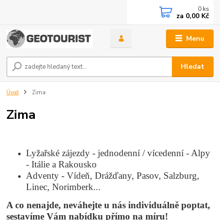
0
ks
za
0,00 Kč
Menu
Hledat
Úvod
Zima
Zima
Lyžařské zájezdy - jednodenní / vícedenní - Alpy
- Itálie a Rakousko
Adventy - Vídeň, Drážďany, Pasov, Salzburg,
Linec, Norimberk...
A co nenajde, neváhejte u nás individuálně poptat,
sestavíme Vám nabídku přímo na míru!