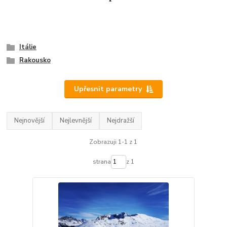
Itálie
Rakousko
Upřesnit parametry
Nejnovější
Nejlevnější
Nejdražší
Zobrazuji 1-1 z 1
strana
z 1